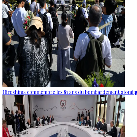
Hiroshima commémore les 81 ans du bombardement atomiq