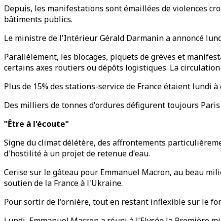
Depuis, les manifestations sont émaillées de violences c
bâtiments publics.
Le ministre de l'Intérieur Gérald Darmanin a annoncé lundi 
Parallèlement, les blocages, piquets de grèves et manifes
certains axes routiers ou dépôts logistiques. La circulatio
Plus de 15% des stations-service de France étaient lundi à
Des milliers de tonnes d'ordures défigurent toujours Paris
"Être à l'écoute"
Signe du climat délétère, des affrontements particulièreme
d'hostilité à un projet de retenue d'eau.
Cerise sur le gâteau pour Emmanuel Macron, au beau milieu
soutien de la France à l'Ukraine.
Pour sortir de l'ornière, tout en restant inflexible sur le
Lundi, Emmanuel Macron a réuni à l'Elysée la Première mini