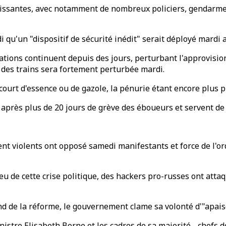
roissantes, avec notamment de nombreux policiers, gendarme
qu'un "dispositif de sécurité inédit" serait déployé mardi a
tations continuent depuis des jours, perturbant l'approvisi
n des trains sera fortement perturbée mardi.
 court d'essence ou de gazole, la pénurie étant encore plus 
 après plus de 20 jours de grève des éboueurs et servent de
nt violents ont opposé samedi manifestants et force de l'or
 de cette crise politique, des hackers pro-russes ont attaq
 fond de la réforme, le gouvernement clame sa volonté d'"apai
stre Elisabeth Borne et les cadres de sa majorité - chefs d