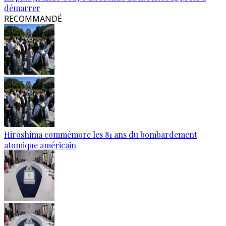
démarrer
RECOMMANDÉ
Hiroshima commémore les 81 ans du bombardement
atomique américain