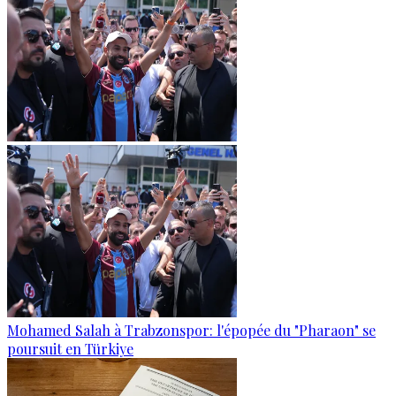
Mohamed Salah à Trabzonspor: l'épopée du "Pharaon" se
poursuit en Türkiye