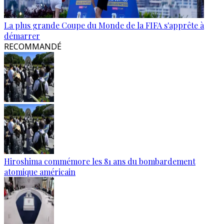
La plus grande Coupe du Monde de la FIFA s'apprête à
démarrer
RECOMMANDÉ
Hiroshima commémore les 81 ans du bombardement
atomique américain