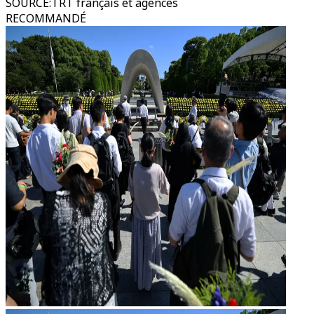
SOURCE
:
TRT français et agences
RECOMMANDÉ