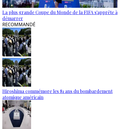
La plus grande Coupe du Monde de la FIFA s'apprête à
démarrer
RECOMMANDÉ
Hiroshima commémore les 81 ans du bombardement
atomique américain