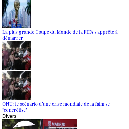
La plus grande Coupe du Monde de la FIFA s'apprête à
démarrer
ONU: le scénario d’une crise mondiale de la faim se
"concrétise"
Divers