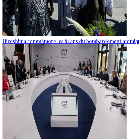
Hiroshima commémore les 81 ans du bombardement atomiq