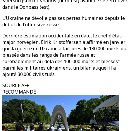
Kherson (sud) et Kharkiv (nord-est) avant de se retrouver
dans le Donbass (est).
L'Ukraine ne dévoile pas ses pertes humaines depuis le
début de l'offensive russe.
Dernière estimation occidentale en date, le chef d'état-
major norvégien, Eirik Kristoffersen a affirmé en janvier
que la guerre en Ukraine a fait près de 180.000 morts ou
blessés dans les rangs de l'armée russe et
"probablement au-delà des 100.000 morts et blessés"
parmi les militaires ukrainiens, un bilan auquel il a
ajouté 30.000 civils tués.
SOURCE
:
AFP
RECOMMANDÉ