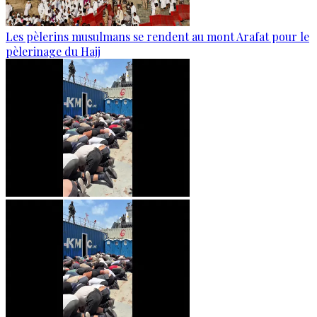
Les pèlerins musulmans se rendent au mont Arafat pour le
pèlerinage du Hajj