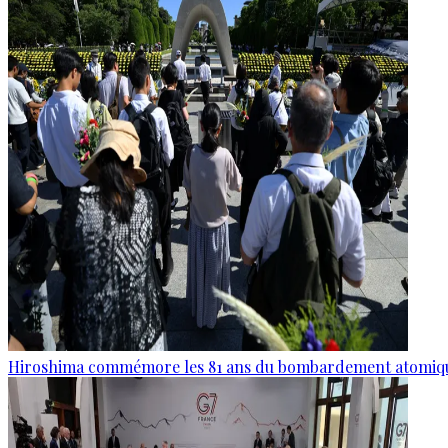
Hiroshima commémore les 81 ans du bombardement atomiq