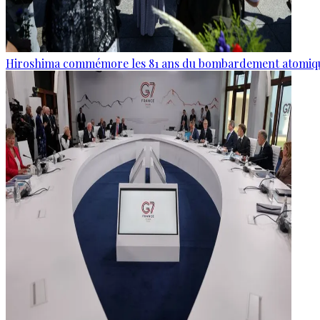
Hiroshima commémore les 81 ans du bombardement atomiq