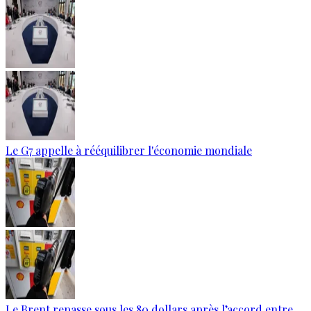
Le G7 appelle à rééquilibrer l'économie mondiale
Le Brent repasse sous les 80 dollars après l’accord entre