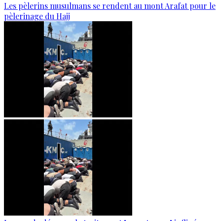
Les pèlerins musulmans se rendent au mont Arafat pour le
pèlerinage du Hajj