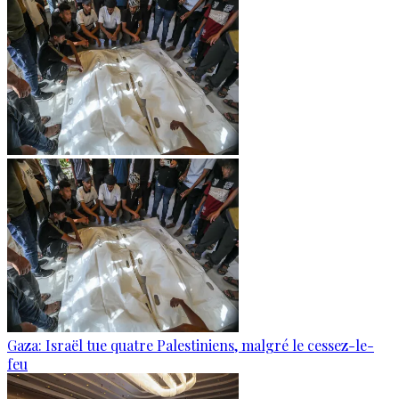
Gaza: Israël tue quatre Palestiniens, malgré le cessez-le-
feu