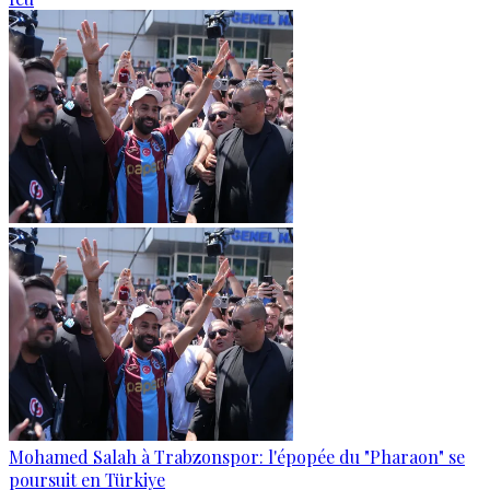
Mohamed Salah à Trabzonspor: l'épopée du "Pharaon" se
poursuit en Türkiye