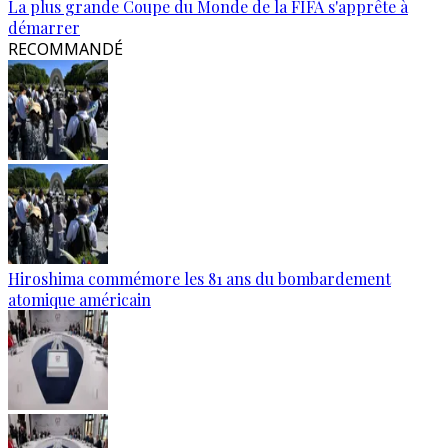
La plus grande Coupe du Monde de la FIFA s'apprête à
démarrer
RECOMMANDÉ
Hiroshima commémore les 81 ans du bombardement
atomique américain