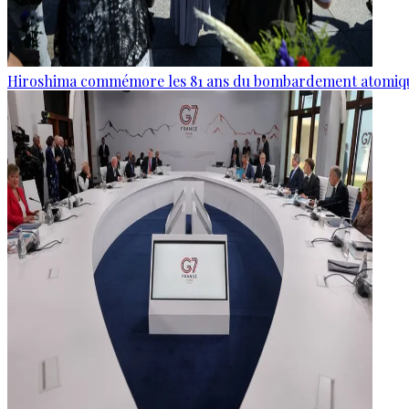
Hiroshima commémore les 81 ans du bombardement atomiq