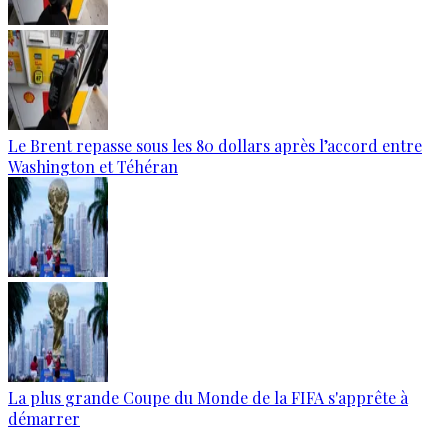
Le Brent repasse sous les 80 dollars après l’accord entre
Washington et Téhéran
La plus grande Coupe du Monde de la FIFA s'apprête à
démarrer