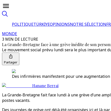
POLITIQUE
TÜRKİYE
OPINIONS
NOTRE SÉLECTION
F
MONDE
3 MIN DE LECTURE
La Grande-Bretagne face à une grève inédite de son person
Le mouvement social prévu lundi sera le plus important du
Partager
Des infirmières manifestent pour une augmentation d
Hanane Berrai
La Grande-Bretagne fait face lundi à une grève d’une ample
postes vacants.
Des journées de grève ont déjà été organisées ici et là par 