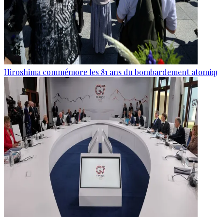
Hiroshima commémore les 81 ans du bombardement atomiq