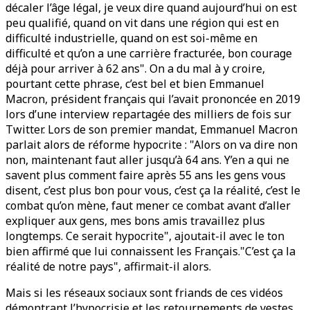
décaler l’âge légal, je veux dire quand aujourd’hui on est
peu qualifié, quand on vit dans une région qui est en
difficulté industrielle, quand on est soi-même en
difficulté et qu’on a une carrière fracturée, bon courage
déjà pour arriver à 62 ans". On a du mal à y croire,
pourtant cette phrase, c’est bel et bien Emmanuel
Macron, président français qui l’avait prononcée en 2019
lors d’une interview repartagée des milliers de fois sur
Twitter. Lors de son premier mandat, Emmanuel Macron
parlait alors de réforme hypocrite : "Alors on va dire non
non, maintenant faut aller jusqu’à 64 ans. Y’en a qui ne
savent plus comment faire après 55 ans les gens vous
disent, c’est plus bon pour vous, c’est ça la réalité, c’est le
combat qu’on mène, faut mener ce combat avant d’aller
expliquer aux gens, mes bons amis travaillez plus
longtemps. Ce serait hypocrite", ajoutait-il avec le ton
bien affirmé que lui connaissent les Français."C’est ça la
réalité de notre pays", affirmait-il alors.
Mais si les réseaux sociaux sont friands de ces vidéos
démontrant l’hypocrisie et les retournements de vestes