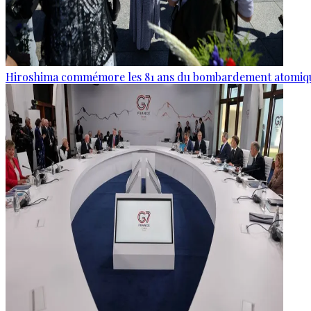
Hiroshima commémore les 81 ans du bombardement atomiq