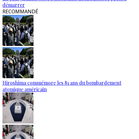
démarrer
RECOMMANDÉ
Hiroshima commémore les 81 ans du bombardement
atomique américain