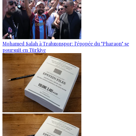
Mohamed Salah à Trabzonspor: l'épopée du "Pharaon" se
poursuit en Türkiye