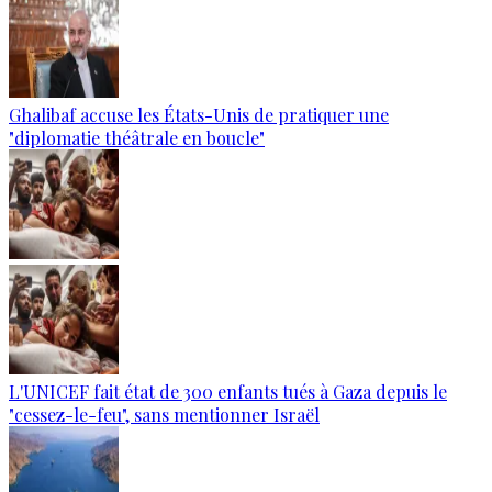
Ghalibaf accuse les États-Unis de pratiquer une
"diplomatie théâtrale en boucle"
L'UNICEF fait état de 300 enfants tués à Gaza depuis le
"cessez-le-feu", sans mentionner Israël