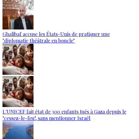
Ghalibaf accuse les États-Unis de pratiquer une
"diplomatie théâtrale en boucle"
L'UNICEF fait état de 300 enfants tués à Gaza depuis le
"cessez-le-feu", sans mentionner Israël