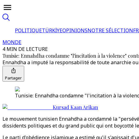
POLITIQUE
TÜRKİYE
OPINIONS
NOTRE SÉLECTION
F
MONDE
4 MIN DE LECTURE
Tunisie: Ennahdha condamne "l'incitation à la violence" contr
Ennahdha a imputé la responsabilité de toute anarchie ou v
Partager
Tunisie: Ennahdha condamne "l'incitation à la violenc
Kursad Kaan Arikan
Le mouvement tunisien Ennahdha a condamné la "persévéranc
dissidents politiques et du grand public qui ont boycotté le
Le parti d'obédience islamique a estimé qu'il s'agissait d'u