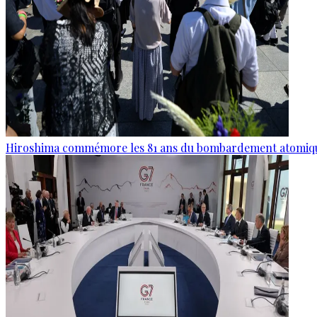
Hiroshima commémore les 81 ans du bombardement atomiq