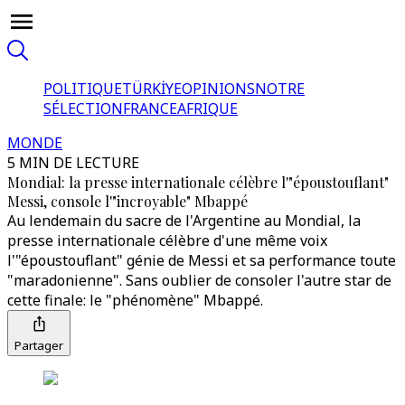
POLITIQUE
TÜRKİYE
OPINIONS
NOTRE
SÉLECTION
FRANCE
AFRIQUE
MONDE
5 MIN DE LECTURE
Mondial: la presse internationale célèbre l'"époustouflant"
Messi, console l'"incroyable" Mbappé
Au lendemain du sacre de l'Argentine au Mondial, la
presse internationale célèbre d'une même voix
l'"époustouflant" génie de Messi et sa performance toute
"maradonienne". Sans oublier de consoler l'autre star de
cette finale: le "phénomène" Mbappé.
Partager