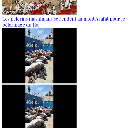
Les pèlerins musulmans se rendent au mont Arafat pour le
pèlerinage du Hajj