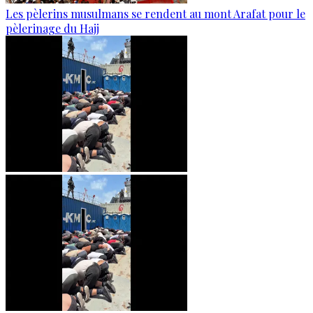
Les pèlerins musulmans se rendent au mont Arafat pour le
pèlerinage du Hajj