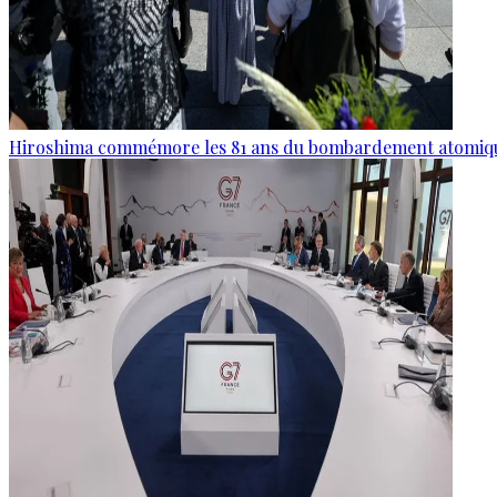
Hiroshima commémore les 81 ans du bombardement atomiq