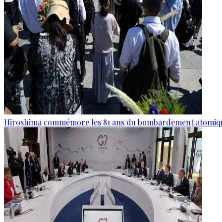
Hiroshima commémore les 81 ans du bombardement atomiq