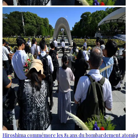
Hiroshima commémore les 81 ans du bombardement atomiq