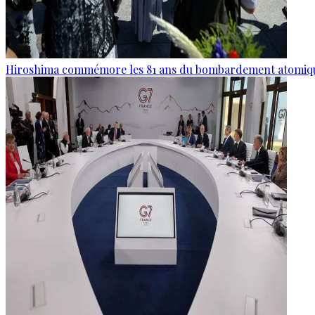
Hiroshima commémore les 81 ans du bombardement atomiq