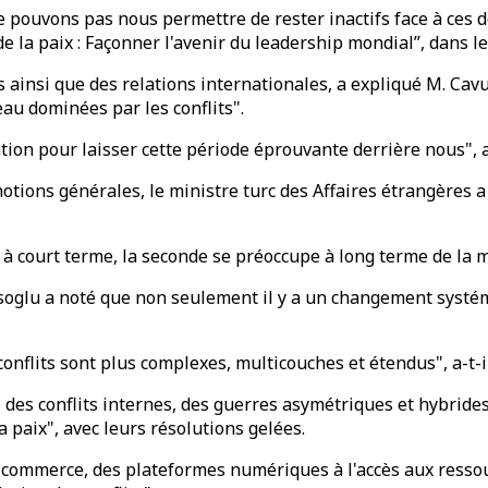
s ne pouvons pas nous permettre de rester inactifs face à ces
 de la paix : Façonner l'avenir du leadership mondial”, dans
es ainsi que des relations internationales, a expliqué M. Ca
au dominées par les conflits".
ion pour laisser cette période éprouvante derrière nous", a-
notions générales, le ministre turc des Affaires étrangères a
à court terme, la seconde se préoccupe à long terme de la man
soglu a noté que non seulement il y a un changement systémi
conflits sont plus complexes, multicouches et étendus", a-t-il
, des conflits internes, des guerres asymétriques et hybrides
a paix", avec leurs résolutions gelées.
u commerce, des plateformes numériques à l'accès aux ressour