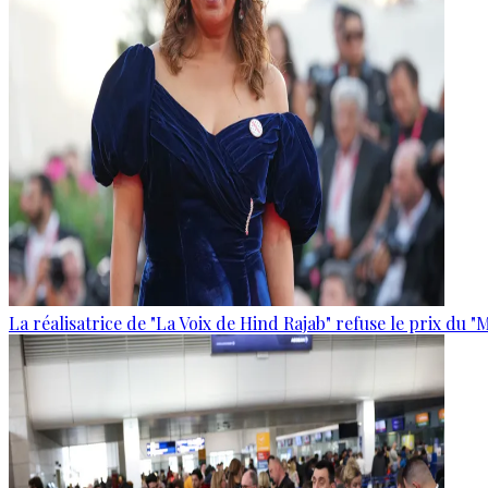
La réalisatrice de "La Voix de Hind Rajab" refuse le prix du "M