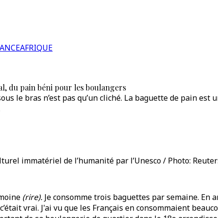
RANCE
AFRIQUE
al, du pain béni pour les boulangers
s le bras n’est pas qu’un cliché. La baguette de pain est une
.
lturel immatériel de l’humanité par l’Unesco / Photo: Reuter
rimoine
(rire).
Je consomme trois baguettes par semaine. En arri
’était vrai. J'ai vu que les Français en consommaient beauco