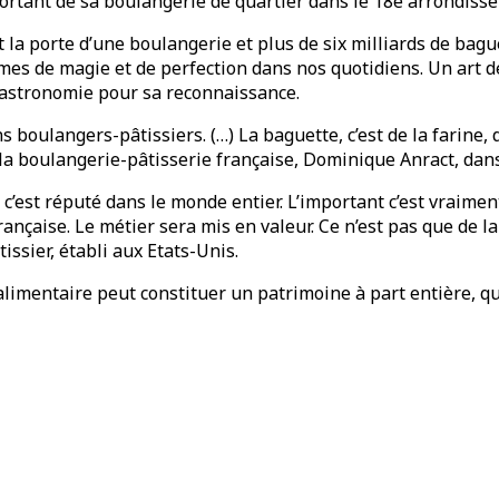
sortant de sa boulangerie de quartier dans le 18e arrondiss
la porte d’une boulangerie et plus de six milliards de bagu
s de magie et de perfection dans nos quotidiens. Un art de 
gastronomie pour sa reconnaissance.
ulangers-pâtissiers. (…) La baguette, c’est de la farine, de l
de la boulangerie-pâtisserie française, Dominique Anract, d
 c’est réputé dans le monde entier. L’important c’est vraiment
nçaise. Le métier sera mis en valeur. Ce n’est pas que de la f
issier, établi aux Etats-Unis.
alimentaire peut constituer un patrimoine à part entière, qui