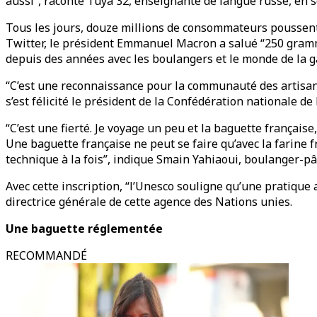
aussi”, raconte Tuya 32, enseignante de langue russe, en 
Tous les jours, douze millions de consommateurs poussent 
Twitter, le président Emmanuel Macron a salué “250 gramme
depuis des années avec les boulangers et le monde de la 
“C’est une reconnaissance pour la communauté des artisans bo
s’est félicité le président de la Confédération nationale 
“C’est une fierté. Je voyage un peu et la baguette française,
Une baguette française ne peut se faire qu’avec la farine fra
technique à la fois”, indique Smain Yahiaoui, boulanger-pât
Avec cette inscription, “l’Unesco souligne qu’une pratique 
directrice générale de cette agence des Nations unies.
Une baguette réglementée
RECOMMANDÉ