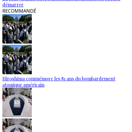
démarrer
RECOMMANDÉ
Hiroshima commémore les 81 ans du bombardement
atomique américain