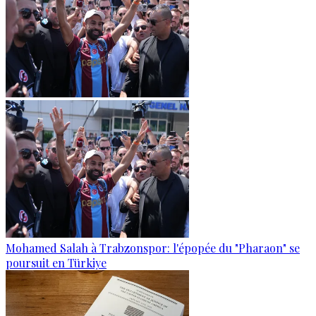
Mohamed Salah à Trabzonspor: l'épopée du "Pharaon" se
poursuit en Türkiye