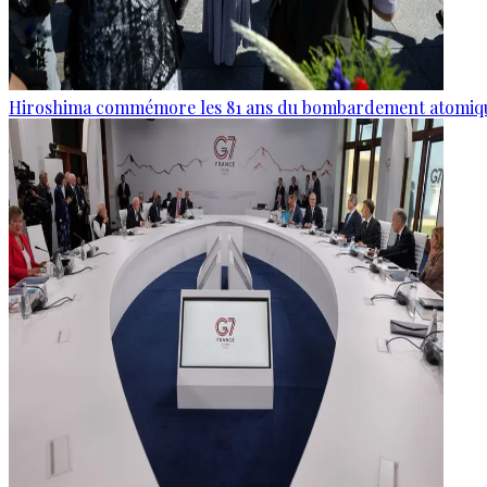
Hiroshima commémore les 81 ans du bombardement atomiq