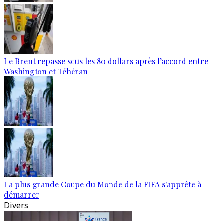
Le Brent repasse sous les 80 dollars après l’accord entre
Washington et Téhéran
La plus grande Coupe du Monde de la FIFA s'apprête à
démarrer
Divers