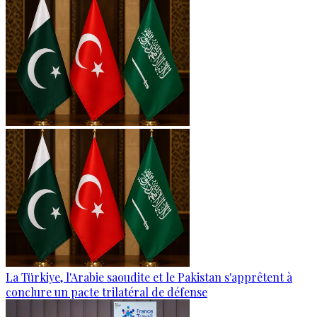
La Türkiye, l'Arabie saoudite et le Pakistan s'apprêtent à
conclure un pacte trilatéral de défense