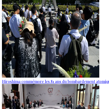
Hiroshima commémore les 81 ans du bombardement atomiq