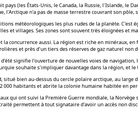
uit pays (les États-Unis, le Canada, la Russie, l'Islande, le
ue, l'Arctique n'a pas de masse terrestre couvrant son pôle, 
ditions météorologiques les plus rudes de la planète. C'est
es et villages. Ses zones sont souvent très éloignées et ma
et la concurrence aussi. La région est riche en minéraux, en
rolières et près d'un tiers des réserves de gaz naturel non 
 d'été signifie l'ouverture de nouvelles voies de navigation,
urquie souhaite s'impliquer davantage dans la région, et le t
d, situé bien au-dessus du cercle polaire arctique, au large
 2 000 habitants et abrite la colonie humaine habitée en p
onaux qui ont suivi la Première Guerre mondiale, la Norvège s
 traité permettent à tout signataire d'avoir un accès non dis