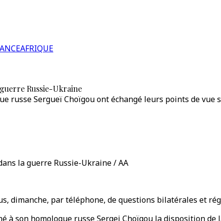
RANCE
AFRIQUE
a guerre Russie-Ukraine
e russe Sergueï Choïgou ont échangé leurs points de vue sur
 dans la guerre Russie-Ukraine / AA
s, dimanche, par téléphone, de questions bilatérales et régio
imé à son homologue russe Sergei Choïgou la disposition de l