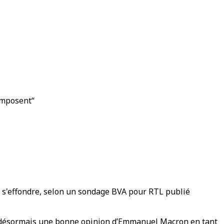
imposent“
e s'effondre, selon un sondage BVA pour RTL publié
nt désormais une bonne opinion d’Emmanuel Macron en tant