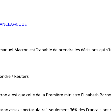
RANCE
AFRIQUE
anuel Macron est “capable de prendre les décisions qui s’
fondre / Reuters
ron ainsi que celle de la Première ministre Elisabeth Born
 façon assez spectaculaire“, seulement 36% des Français o