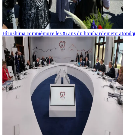
Hiroshima commémore les 81 ans du bombardement atomiq