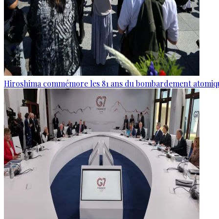
Hiroshima commémore les 81 ans du bombardement atomiq