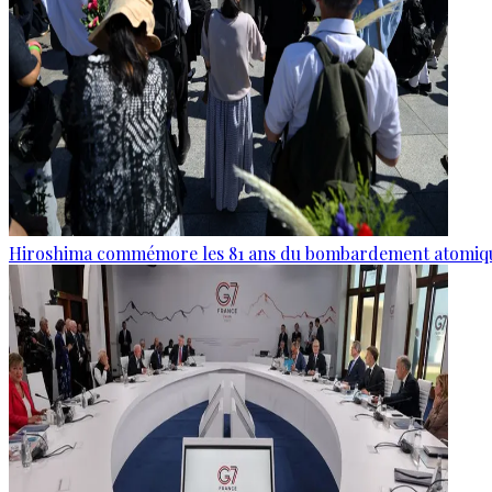
Hiroshima commémore les 81 ans du bombardement atomiq