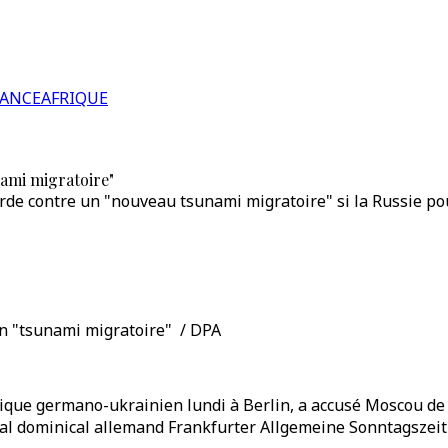
RANCE
AFRIQUE
nami migratoire"
e contre un "nouveau tsunami migratoire" si la Russie pours
un "tsunami migratoire" / DPA
ique germano-ukrainien lundi à Berlin, a accusé Moscou de 
rnal dominical allemand Frankfurter Allgemeine Sonntagszei