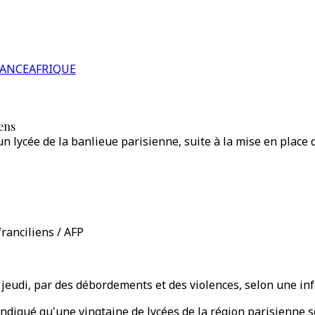
RANCE
AFRIQUE
iens
lycée de la banlieue parisienne, suite à la mise en place d
franciliens / AFP
et jeudi, par des débordements et des violences, selon une 
indiqué qu'une vingtaine de lycées de la région parisienne