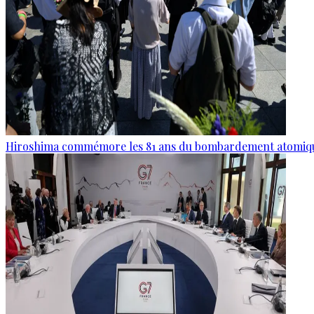
Hiroshima commémore les 81 ans du bombardement atomiq