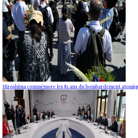
Hiroshima commémore les 81 ans du bombardement atomiq