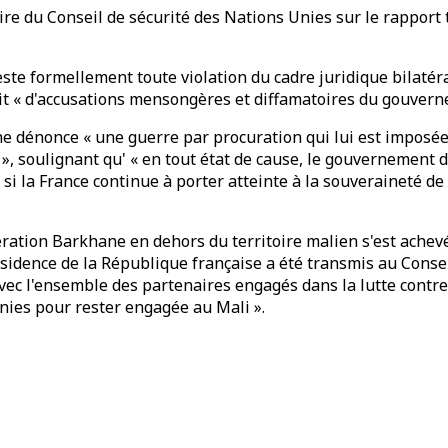
re du Conseil de sécurité des Nations Unies sur le rapport 
teste formellement toute violation du cadre juridique bilaté
ssait « d'accusations mensongères et diffamatoires du gouver
ne dénonce « une guerre par procuration qui lui est imposé
 », soulignant qu' « en tout état de cause, le gouvernement du
i la France continue à porter atteinte à la souveraineté de n
ération Barkhane en dehors du territoire malien s'est achevé
ésidence de la République française a été transmis au Conse
vec l'ensemble des partenaires engagés dans la lutte contre 
unies pour rester engagée au Mali ».