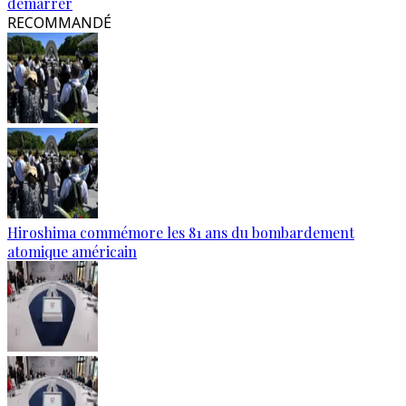
démarrer
RECOMMANDÉ
Hiroshima commémore les 81 ans du bombardement
atomique américain