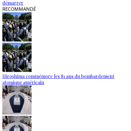
démarrer
RECOMMANDÉ
Hiroshima commémore les 81 ans du bombardement
atomique américain