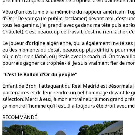
premier français à soulever ce trophée. C'est d'ailleurs l
Vêtu d'un costume à la mémoire du rappeur américain Tupa
d'Or : "De voir ça (le public l'acclamer) devant moi, c'est un
tous les gamins. J'ai grandi avec ça dans ma tête puis aprè
Châtelet). C'est beaucoup de travail, c'est ne rien lâcher, c
Le joueur d'origine algérienne, qui a également invité ses p
eu des moments où c'était beaucoup plus difficile pour moi.
où je n'ai rien lâché, où j'étais avec le coach ici. On trava
pourrais gagner ce trophée-là. Je suis vraiment fier de mo
"C'est le Ballon d'Or du peuple"
Enfant de Bron, l'attaquant du Real Madrid est désormais le
partenaires et de leur rendre un bel hommage devant le gra
sélection. Merci à eux, à mon entraîneur, à mon grand prési
ça montre l'homme qu'il est. Il a toujours été droit avec moi
RECOMMANDÉ