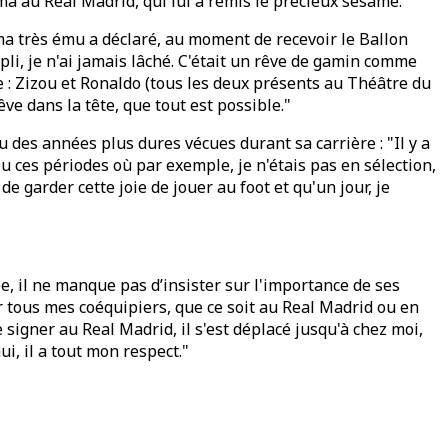
ma au Real Madrid, qui lui a remis le précieux sésame.
a très ému a déclaré, au moment de recevoir le Ballon
ompli, je n'ai jamais lâché. C'était un rêve de gamin comme
ie : Zizou et Ronaldo (tous les deux présents au Théâtre du
êve dans la tête, que tout est possible."
u des années plus dures vécues durant sa carrière : "Il y a
u ces périodes où par exemple, je n'étais pas en sélection,
de garder cette joie de jouer au foot et qu'un jour, je
e, il ne manque pas d’insister sur l'importance de ses
r tous mes coéquipiers, que ce soit au Real Madrid ou en
 signer au Real Madrid, il s'est déplacé jusqu'à chez moi,
ui, il a tout mon respect."