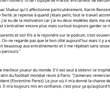
'ancien numéro 10 de l'Équipe de France, entraîneur de Benze
c Shakur qu'il affectionne particulièrement, Karim Benzem
e fierté. Je repense à quand j'étais petit, tout le travail acc
s j'ai eu de la motivation car j'ai eu deux modèles dans ma v
'est s'entraîner encore plus mais surtout toujours garder ce r
arents et son fils à le rejoindre sur le podium, s'est souven
 On ne regarde pas que le bon côté aujourd'hui mais il y a e
illait beaucoup aux entraînements et il me répétait sans cesse 
n parcours."
 meilleur joueur du monde. S'il est seul à obtenir ce trophé
tin du football mondial réuni à Paris: "J'aimerais remercie
dent (Florentino Perez). Le jour où il m'a donné la chance de
. Il m'a toujours mis en confiance, c'est pour ça qu'aujourd'h