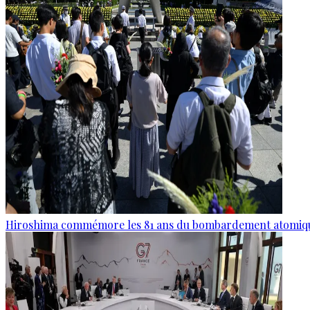
Hiroshima commémore les 81 ans du bombardement atomiq