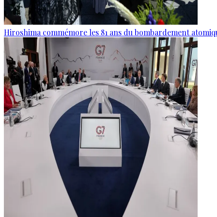
Hiroshima commémore les 81 ans du bombardement atomiq